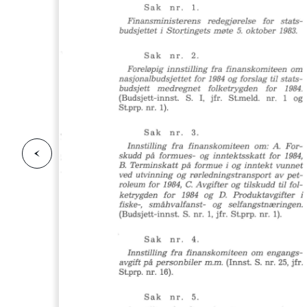
F
o
r
g
e
s
i
d
r
i
e