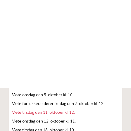
Stortinget.no
Publikasjon
STORTINGSTIDENDE INNEHOLDENDE 128. ORDENTLIGE
STORTINGS FORHANDLINGER 1983 — 1984
FORHANDLINGER I STORTINGET STORTINGETS
SAMMENTREDEN
År 1983, lørdag den 1. oktober kl. 13
Åpning av det 128. ordentlige Storting.
Møte onsdag den 5. oktober kl. 10.
Møte for lukkede dører fredag den 7. oktober kl. 12.
Møte tirsdag den 11. oktober kl. 12.
Møte onsdag den 12. oktober kl. 11.
Møte tirsdag den 18. oktober kl. 10.