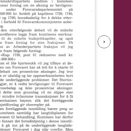
e
N
e
s
t
e
s
i
d