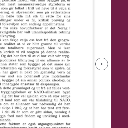
e
N
e
s
t
e
s
i
d