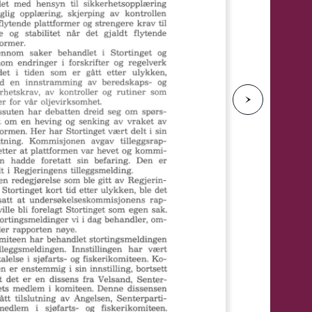
e
N
e
s
t
e
s
i
d