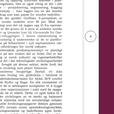
e
N
e
s
t
e
s
i
d