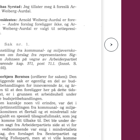
e
N
e
s
t
e
s
i
d