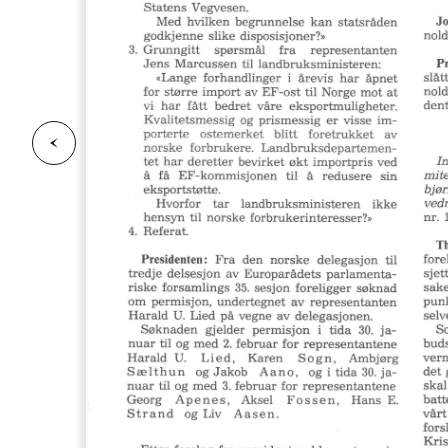
F
o
r
g
e
s
i
d
r
i
e