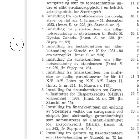
F
o
r
g
e
s
i
d
r
i
e