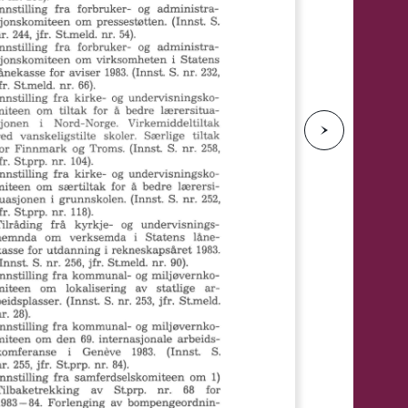
e
N
e
s
t
e
s
i
d