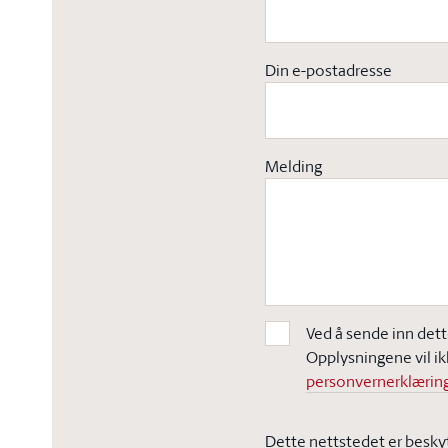
Din e-postadresse
Melding
Ved å sende inn dett
Opplysningene vil ik
personvernerklæring
Dette nettstedet er besky