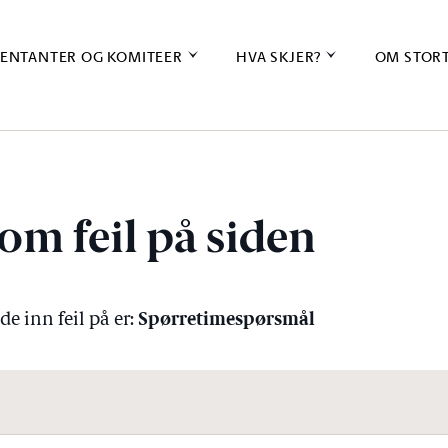
ENTANTER OG KOMITEER
HVA SKJER?
OM STOR
om feil på siden
Spørretimespørsmål
e inn feil på er: