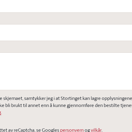
e skjemaet, samtykker jeg i at Stortinget kan lagre opplysningene j
ke bli brukt til annet enn å kunne gjennomføre den bestilte tjene
.
ttet av reCaptcha, se Googles
personvern
og
vilkår
.