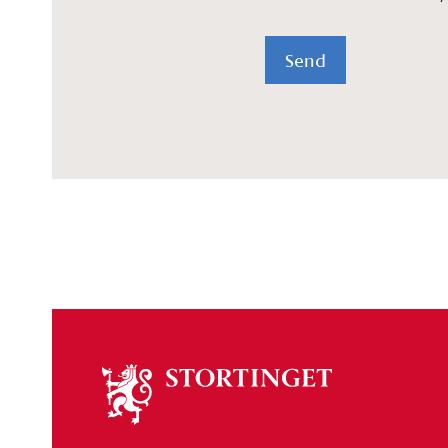
Send
Om
stortinget