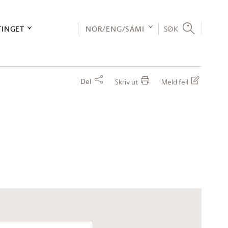
TINGET
NOR/ENG/SÁMI
SØK
Del
Skriv ut
Meld feil