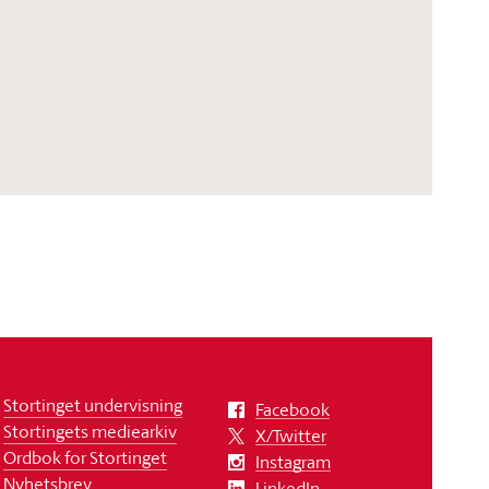
Stortinget undervisning
Facebook
Stortingets mediearkiv
X/Twitter
Ordbok for Stortinget
Instagram
Nyhetsbrev
LinkedIn