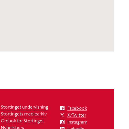
Stortinget undervisning
Facebook
Stortingets mediearkiv
X/Twitter
Ordbok for Stortinget
Instagram
Nyhetsbrev
LinkedIn