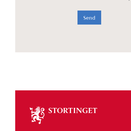
Send
Om
stortinget