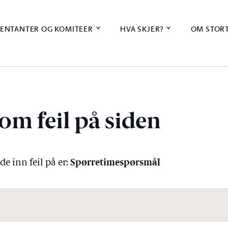
ENTANTER OG KOMITEER
HVA SKJER?
OM STOR
om feil på siden
Spørretimespørsmål
e inn feil på er: