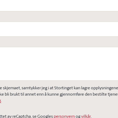
e skjemaet, samtykker jeg i at Stortinget kan lagre opplysningene j
ke bli brukt til annet enn å kunne gjennomføre den bestilte tjene
.
ttet av reCaptcha, se Googles
personvern
og
vilkår
.