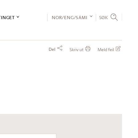
TINGET
NOR/ENG/SÁMI
SØK
Del
Skriv ut
Meld feil