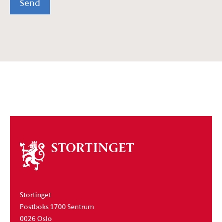
Send
Om
stortinget
Stortinget
Postboks 1700 Sentrum
0026 Oslo