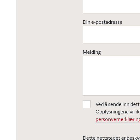
Din e-postadresse
Melding
Ved å sende inn dett
Opplysningene vil ik
personvernerklæring
Dette nettstedet er besky