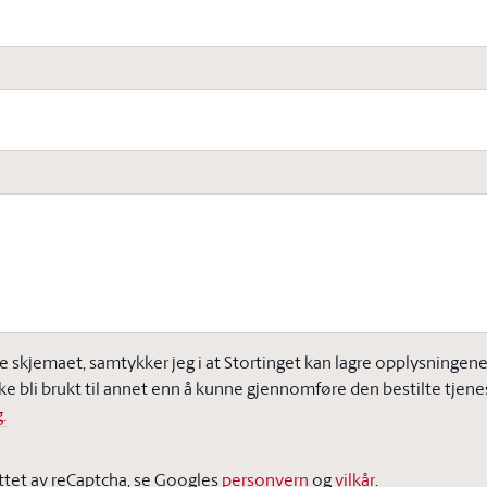
e skjemaet, samtykker jeg i at Stortinget kan lagre opplysningene j
ke bli brukt til annet enn å kunne gjennomføre den bestilte tjene
.
ttet av reCaptcha, se Googles
personvern
og
vilkår
.