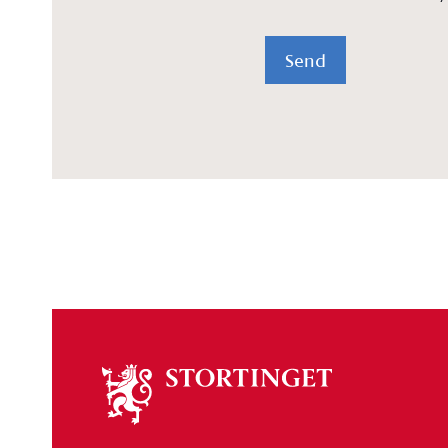
Send
Om
stortinget