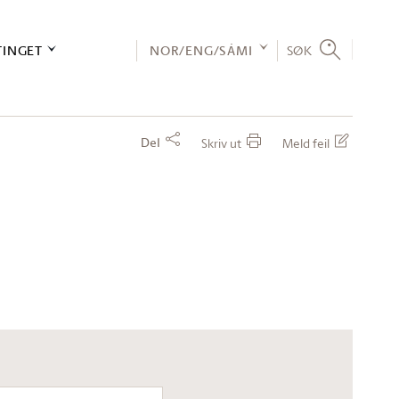
TINGET
NOR/ENG/SÁMI
SØK
Del
Skriv ut
Meld feil