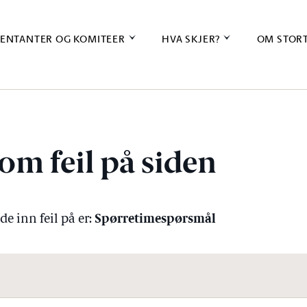
ENTANTER OG KOMITEER
HVA SKJER?
OM STOR
om feil på siden
Spørretimespørsmål
e inn feil på er: