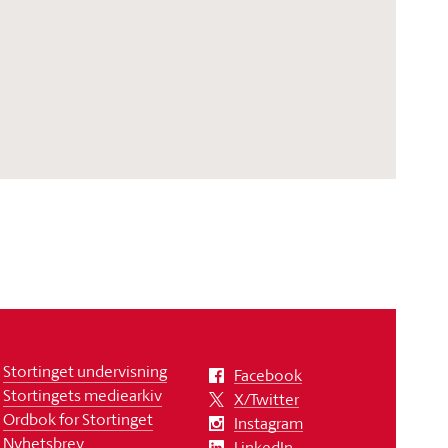
Stortinget undervisning
Facebook
Stortingets mediearkiv
X/Twitter
Ordbok for Stortinget
Instagram
Nyhetsbrev
LinkedIn