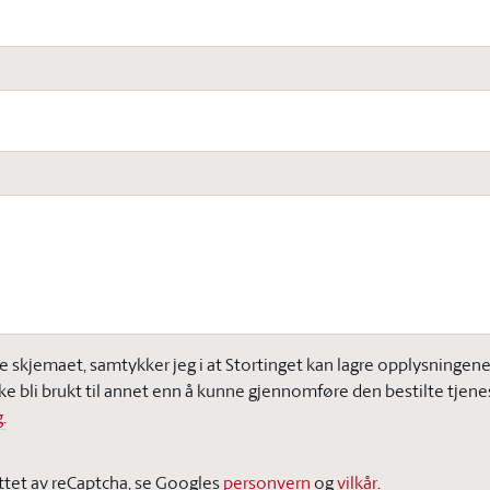
e skjemaet, samtykker jeg i at Stortinget kan lagre opplysningene j
ke bli brukt til annet enn å kunne gjennomføre den bestilte tjene
.
ttet av reCaptcha, se Googles
personvern
og
vilkår
.