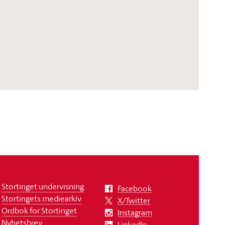
Stortinget undervisning
Facebook
Stortingets mediearkiv
X/Twitter
Ordbok for Stortinget
Instagram
Nyhetsbrev
LinkedIn