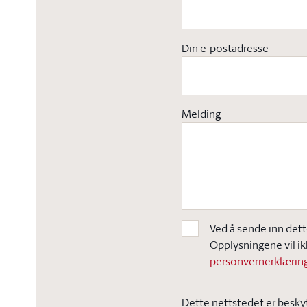
Din e-postadresse
Melding
Ved å sende inn dett
Opplysningene vil ik
personvernerklæring
Dette nettstedet er besky