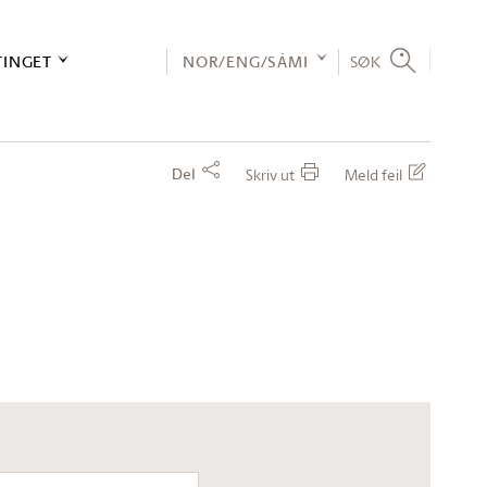
TINGET
NOR/ENG/SÁMI
SØK
Del
Skriv ut
Meld feil