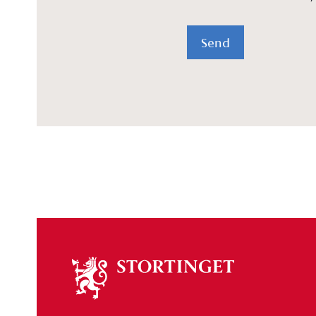
Send
Om
stortinget