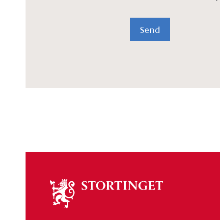
Send
Om
stortinget