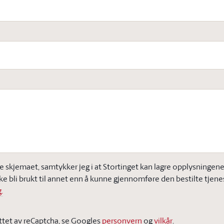
e skjemaet, samtykker jeg i at Stortinget kan lagre opplysningene j
ke bli brukt til annet enn å kunne gjennomføre den bestilte tjene
.
ttet av reCaptcha, se Googles
personvern
og
vilkår
.