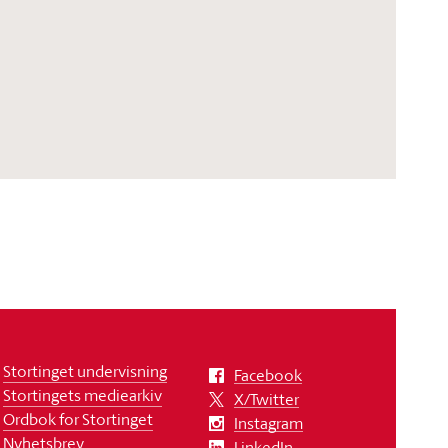
Stortinget undervisning
Facebook
Stortingets mediearkiv
X/Twitter
Ordbok for Stortinget
Instagram
Nyhetsbrev
LinkedIn