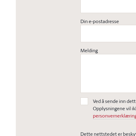
Din e-postadresse
Melding
Ved å sende inn dett
Opplysningene vil ik
personvernerklæring
Dette nettstedet er besky