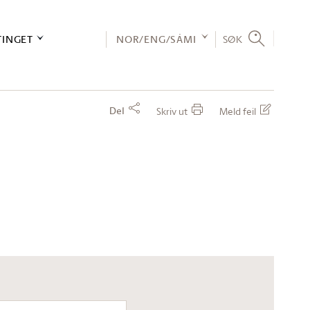
TINGET
NOR/ENG/SÁMI
SØK
Del
Skriv ut
Meld feil