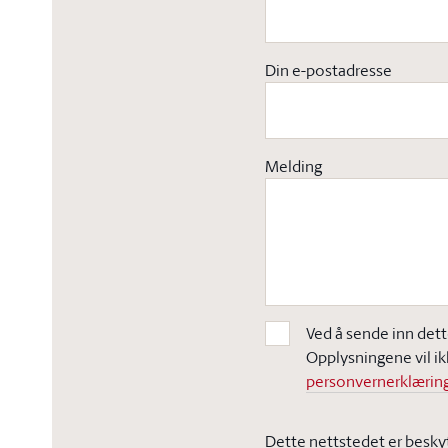
Din e-postadresse
Melding
Ved å sende inn dett
Opplysningene vil ik
personvernerklæring
Dette nettstedet er besky