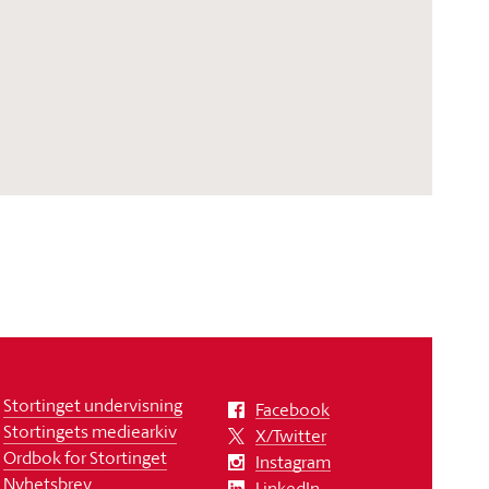
Stortinget undervisning
Facebook
Stortingets mediearkiv
X/Twitter
Ordbok for Stortinget
Instagram
Nyhetsbrev
LinkedIn