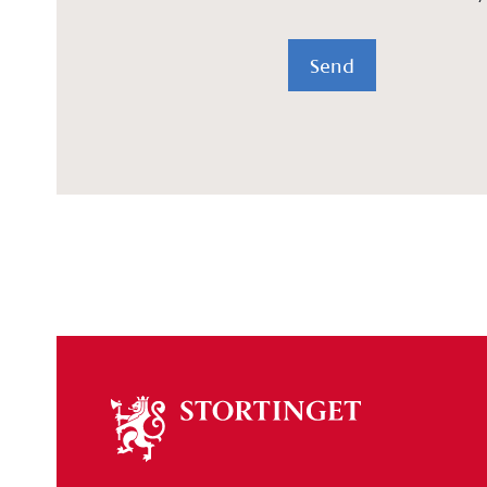
Send
Om
stortinget