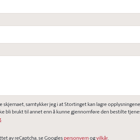
e skjemaet, samtykker jeg i at Stortinget kan lagre opplysningene j
ke bli brukt til annet enn å kunne gjennomføre den bestilte tjene
.
ttet av reCaptcha, se Googles
personvern
og
vilkår
.