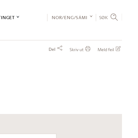
TINGET
NOR/ENG/SÁMI
SØK
Del
Skriv ut
Meld feil