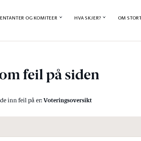
ENTANTER OG KOMITEER
HVA SKJER?
OM STOR
om feil på siden
Voteringsoversikt
e inn feil på er: