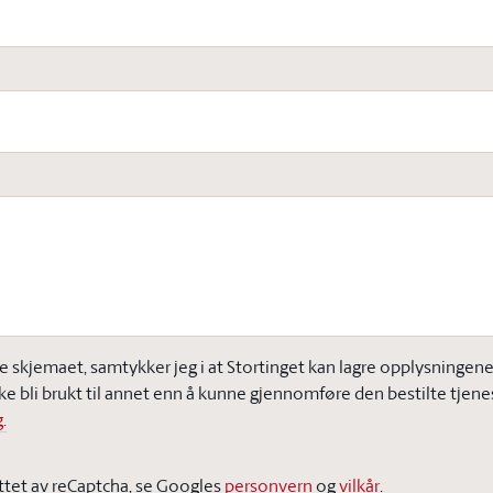
e skjemaet, samtykker jeg i at Stortinget kan lagre opplysningene j
ke bli brukt til annet enn å kunne gjennomføre den bestilte tjene
.
ttet av reCaptcha, se Googles
personvern
og
vilkår
.