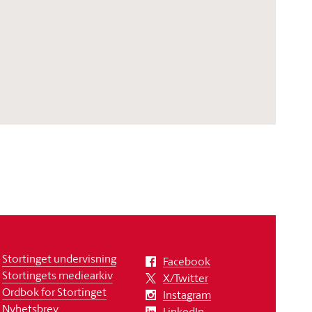
Stortinget undervisning
Facebook
Stortingets mediearkiv
X/Twitter
Ordbok for Stortinget
Instagram
Nyhetsbrev
LinkedIn