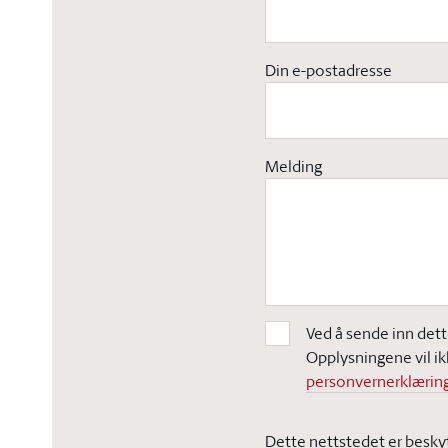
Din e-postadresse
Melding
Ved å sende inn dett
Opplysningene vil ik
personvernerklæring
Dette nettstedet er besky