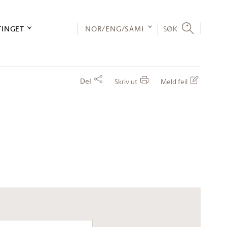
TINGET
NOR/ENG/SÁMI
SØK
Del
Skriv ut
Meld feil