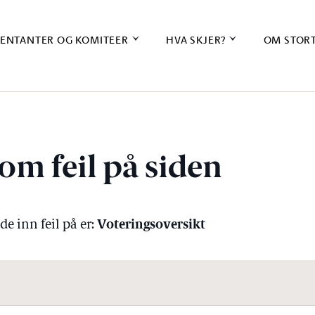
ENTANTER OG KOMITEER
HVA SKJER?
OM STOR
om feil på siden
Voteringsoversikt
e inn feil på er: