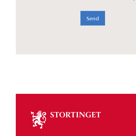
Send
Om
stortinget