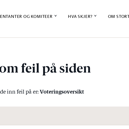
ENTANTER OG KOMITEER
HVA SKJER?
OM STOR
om feil på siden
Voteringsoversikt
e inn feil på er: