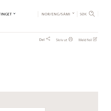
TINGET
NOR/ENG/SÁMI
SØK
Del
Skriv ut
Meld feil