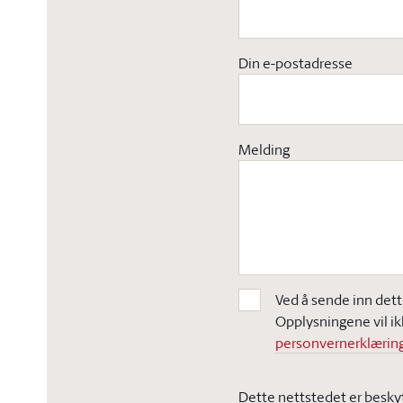
Din e-postadresse
Melding
Ved å sende inn dett
Opplysningene vil ik
personvernerklæring
Dette nettstedet er besky