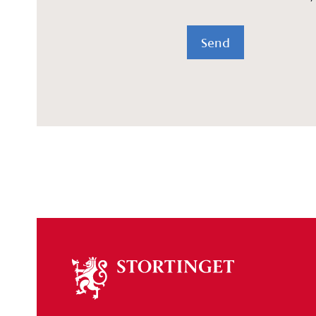
Send
Om
stortinget