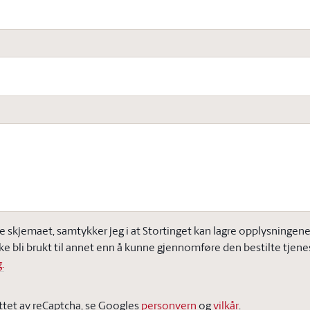
e skjemaet, samtykker jeg i at Stortinget kan lagre opplysningene j
ke bli brukt til annet enn å kunne gjennomføre den bestilte tjene
.
ttet av reCaptcha, se Googles
personvern
og
vilkår
.