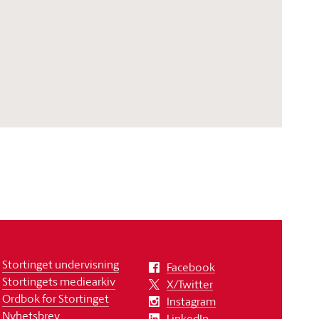
Stortinget undervisning
Facebook
Stortingets mediearkiv
X/Twitter
Ordbok for Stortinget
Instagram
Nyhetsbrev
LinkedIn