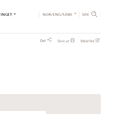
TINGET
NOR/ENG/SÁMI
SØK
Del
Skriv ut
Meld feil