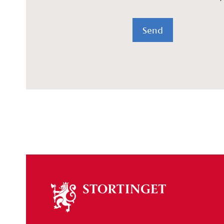
Send
Om
stortinget