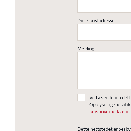
Din e-postadresse
Melding
Ved å sende inn dett
Opplysningene vil ik
personvernerklæring
Dette nettstedet er besky