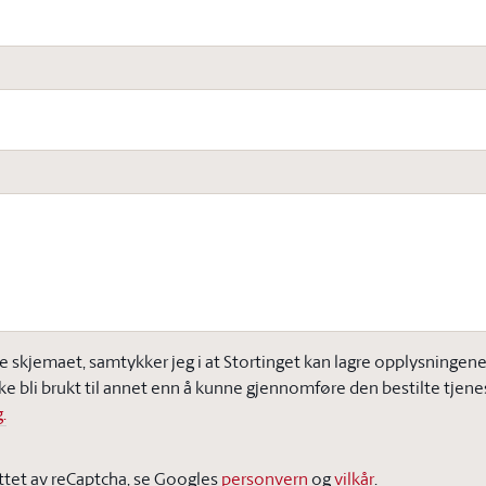
e skjemaet, samtykker jeg i at Stortinget kan lagre opplysningene j
ke bli brukt til annet enn å kunne gjennomføre den bestilte tjene
.
ttet av reCaptcha, se Googles
personvern
og
vilkår
.