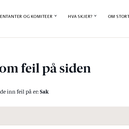
ENTANTER OG KOMITEER
HVA SKJER?
OM STOR
om feil på siden
Sak
e inn feil på er: