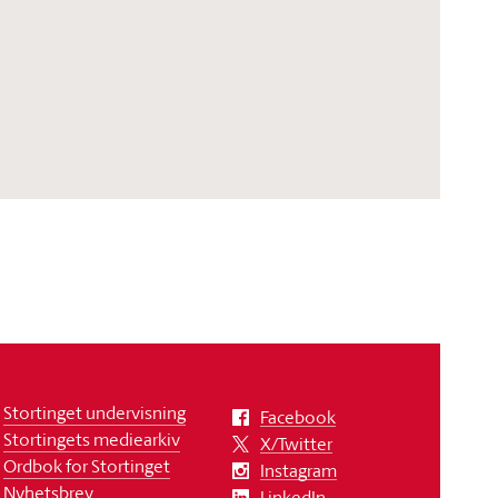
Stortinget undervisning
Facebook
Stortingets mediearkiv
X/Twitter
Ordbok for Stortinget
Instagram
Nyhetsbrev
LinkedIn