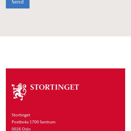
Send
Om
stortinget
Stortinget
Postboks 1700 Sentrum
0026 Oslo