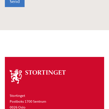
Send
Om
stortinget
Stortinget
Postboks 1700 Sentrum
0026 Oslo