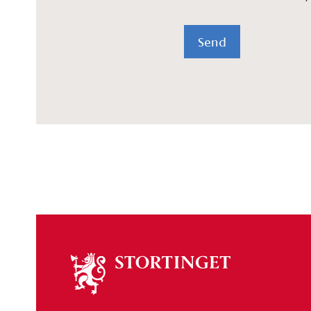
Send
Om
stortinget