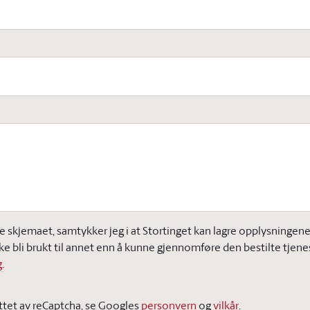
e skjemaet, samtykker jeg i at Stortinget kan lagre opplysningene j
ke bli brukt til annet enn å kunne gjennomføre den bestilte tjene
.
ttet av reCaptcha, se Googles
personvern
og
vilkår
.