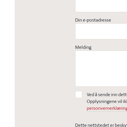
Din e-postadresse
Melding
Ved å sende inn dett
Opplysningene vil ik
personvernerklæring
Dette nettstedet er besky