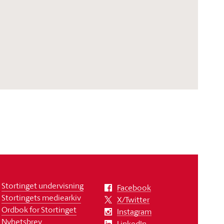
Stortinget undervisning
Facebook
Stortingets mediearkiv
X/Twitter
Ordbok for Stortinget
Instagram
Nyhetsbrev
LinkedIn