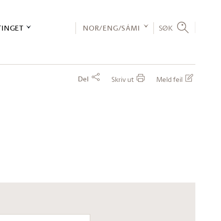
TINGET
NOR/ENG/SÁMI
SØK
Del
Skriv ut
Meld feil