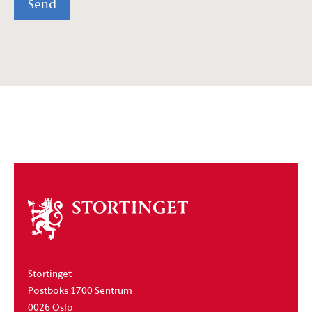
Send
Om
stortinget
Stortinget
Postboks 1700 Sentrum
0026 Oslo