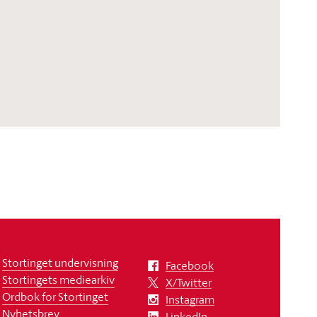
Stortinget undervisning
Facebook
Stortingets mediearkiv
X/Twitter
Ordbok for Stortinget
Instagram
Nyhetsbrev
LinkedIn