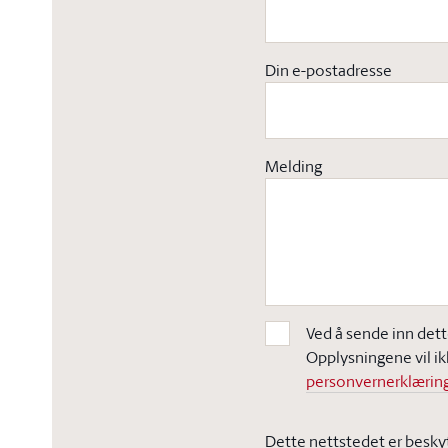
Din e-postadresse
Melding
Ved å sende inn dett
Opplysningene vil ik
personvernerklæring
Dette nettstedet er besky