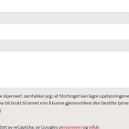
e skjemaet, samtykker jeg i at Stortinget kan lagre opplysningene j
ke bli brukt til annet enn å kunne gjennomføre den bestilte tjene
.
ttet av reCaptcha, se Googles
personvern
og
vilkår
.