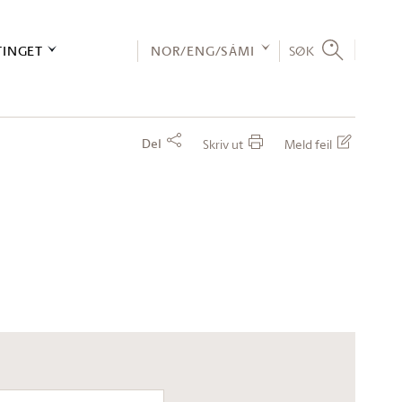
TINGET
NOR/ENG/SÁMI
SØK
Del
Skriv ut
Meld feil