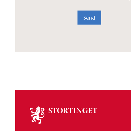
Send
Om
stortinget