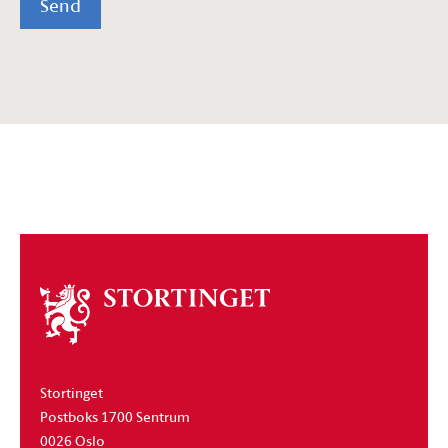
Send
Om
stortinget
Stortinget
Postboks 1700 Sentrum
0026 Oslo