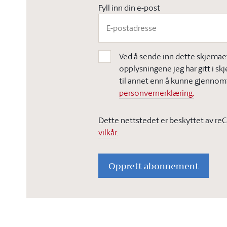
Fyll inn din e-post
Ved å sende inn dette skjemaet,
opplysningene jeg har gitt i sk
til annet enn å kunne gjennomf
personvernerklæring.
Dette nettstedet er beskyttet av re
vilkår
.
Opprett abonnement