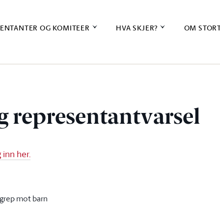
ENTANTER OG KOMITEER
HVA SKJER?
OM STOR
g representantvarsel
inn her.
rgrep mot barn