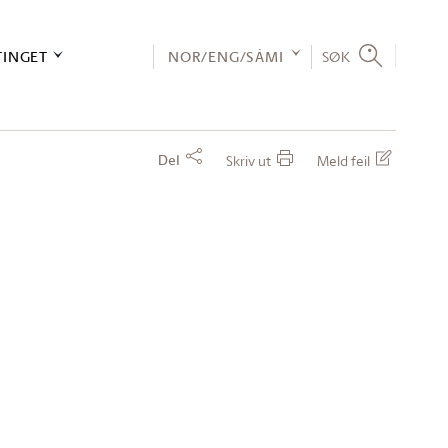
TINGET
NOR/ENG/SÁMI
SØK
Del
Skriv ut
Meld feil