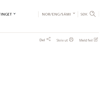
TINGET
NOR/ENG/SÁMI
SØK
Del
Skriv ut
Meld feil