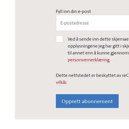
Fyll inn din e-post
Ved å sende inn dette skjemaet,
opplysningene jeg har gitt i sk
til annet enn å kunne gjennomf
personvernerklæring.
Dette nettstedet er beskyttet av re
vilkår
.
Opprett abonnement