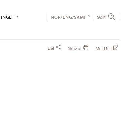
TINGET
NOR/ENG/SÁMI
SØK
Del
Skriv ut
Meld feil