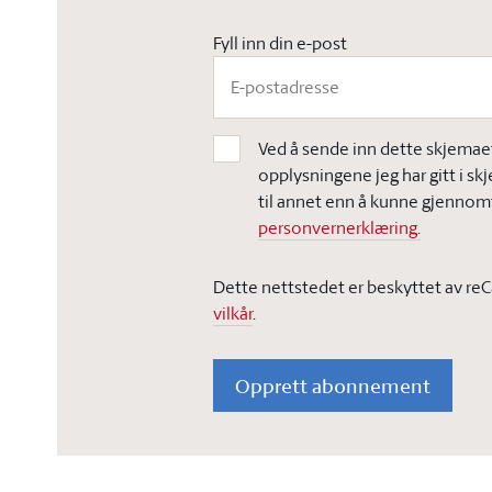
Fyll inn din e-post
Ved å sende inn dette skjemaet,
opplysningene jeg har gitt i sk
til annet enn å kunne gjennomf
personvernerklæring.
Dette nettstedet er beskyttet av re
vilkår
.
Opprett abonnement