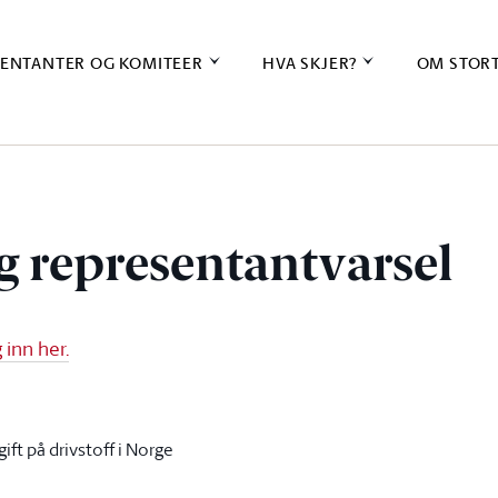
ENTANTER OG KOMITEER
HVA SKJER?
OM STOR
g representantvarsel
inn her.
ft på drivstoff i Norge