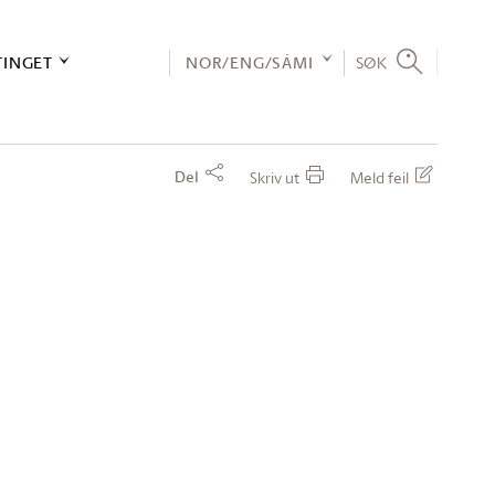
TINGET
NOR/ENG/SÁMI
SØK
Del
Skriv ut
Meld feil