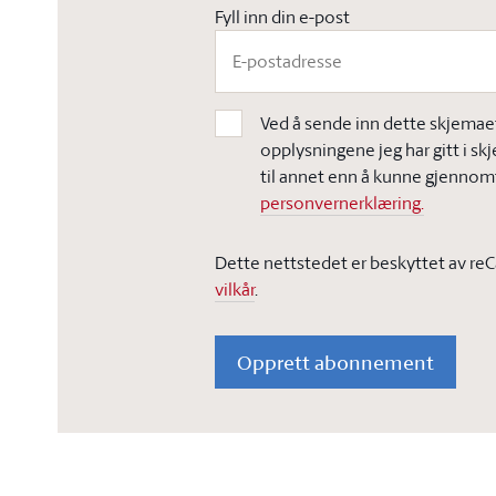
Fyll inn din e-post
Ved å sende inn dette skjemaet,
opplysningene jeg har gitt i sk
til annet enn å kunne gjennomf
personvernerklæring.
Dette nettstedet er beskyttet av re
vilkår
.
Opprett abonnement