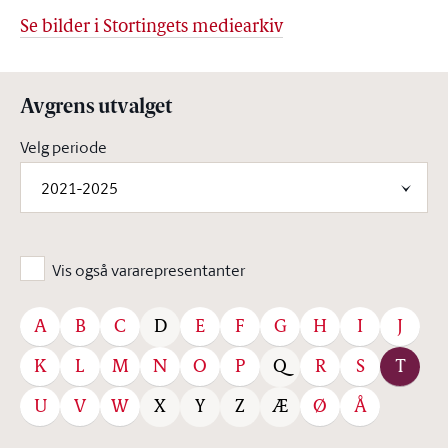
Se bilder i Stortingets mediearkiv
Avgrens utvalget
Velg periode
2021-2025
Vis også vararepresentanter
A
B
C
E
F
G
H
I
J
D
K
L
M
N
O
P
R
S
T
Q
U
V
W
Ø
Å
X
Y
Z
Æ