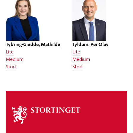
Tybring-Gjedde, Mathilde
Tyldum, Per Olav
Lite
Lite
Medium
Medium
Stort
Stort
Om
stortinget