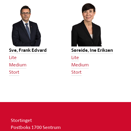
Sve, Frank Edvard
Søreide, Ine Eriksen
Lite
Lite
Medium
Medium
Stort
Stort
Stortinget
Postboks 1700 Sentrum