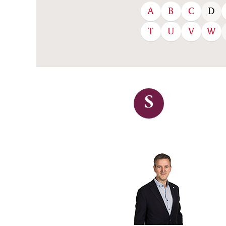
A
B
C
D
T
U
V
W
S