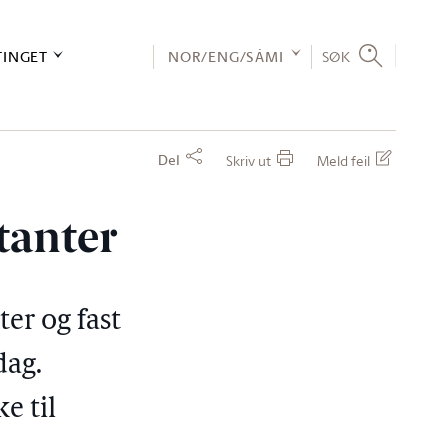
TINGET
NOR/ENG/SÁMI
SØK
Del
Skriv ut
Meld feil
tanter
ter og fast
dag.
e til