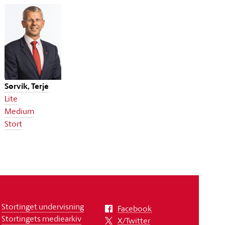
Sørvik, Terje
Lite
Medium
Stort
Stortinget undervisning
Facebook
Stortingets mediearkiv
X/Twitter