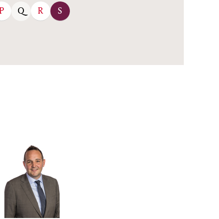
P
R
S
Q