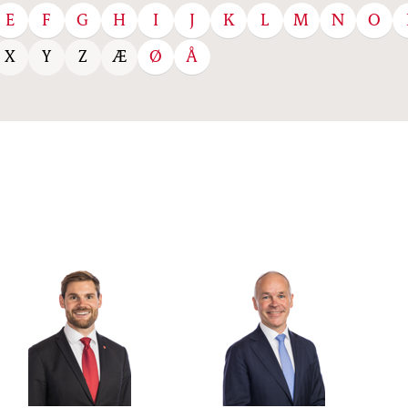
E
F
G
H
I
J
K
L
M
N
O
Ø
Å
X
Y
Z
Æ