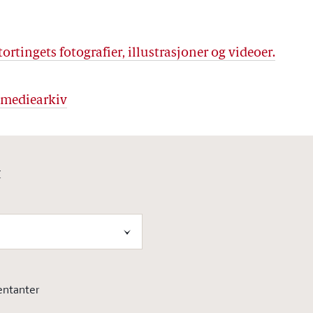
tortingets fotografier, illustrasjoner og videoer.
s mediearkiv
t
entanter