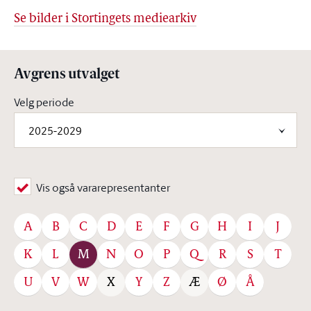
Se bilder i Stortingets mediearkiv
Avgrens utvalget
Velg periode
2025-2029
Vis også vararepresentanter
A
B
C
D
E
F
G
H
I
J
K
L
M
N
O
P
Q
R
S
T
U
V
W
Y
Z
Ø
Å
X
Æ