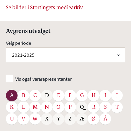
Se bilder i Stortingets mediearkiv
Avgrens utvalget
Velg periode
2021-2025
Vis også vararepresentanter
A
B
C
E
F
G
H
I
J
D
K
L
M
N
O
P
R
S
T
Q
U
V
W
Ø
Å
X
Y
Z
Æ