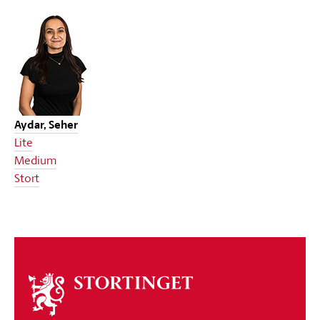
Aydar, Seher
Lite
Medium
Stort
Om
stortinget