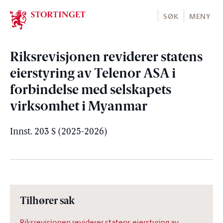
Stortinget.no
SØK
MENY
Riksrevisjonen reviderer statens
eierstyring av Telenor ASA i
forbindelse med selskapets
virksomhet i Myanmar
Innst. 203 S (2025-2026)
Tilhører sak
Riksrevisjonen reviderer statens eierstyring av