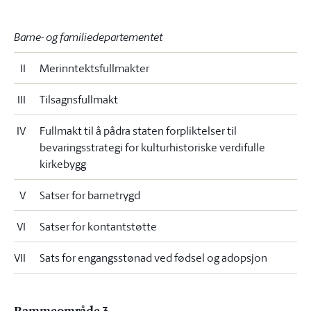
Barne- og familiedepartementet
II
Merinntektsfullmakter
III
Tilsagnsfullmakt
IV
Fullmakt til å pådra staten forpliktelser til
bevaringsstrategi for kulturhistoriske verdifulle
kirkebygg
V
Satser for barnetrygd
VI
Satser for kontantstøtte
VII
Sats for engangsstønad ved fødsel og adopsjon
Rammeområde 3