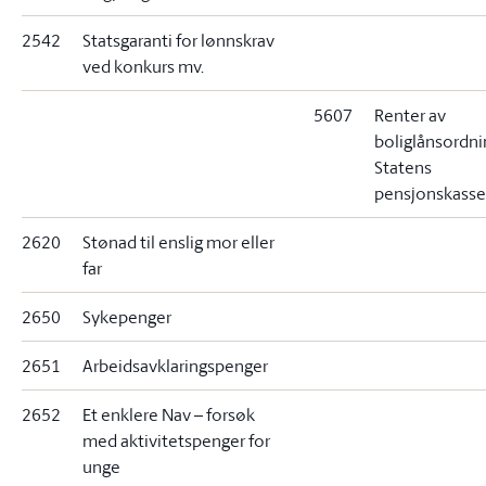
2542
Statsgaranti for lønnskrav
ved konkurs mv.
5607
Renter av
boliglånsordni
Statens
pensjonskasse
2620
Stønad til enslig mor eller
far
2650
Sykepenger
2651
Arbeidsavklaringspenger
2652
Et enklere Nav – forsøk
med aktivitetspenger for
unge