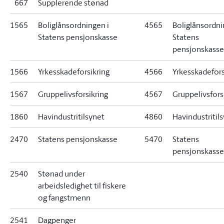
667
Supplerende stønad
1565
Boliglånsordningen i
4565
Boliglånsordni
Statens pensjonskasse
Statens
pensjonskasse
1566
Yrkesskadeforsikring
4566
Yrkesskadefors
1567
Gruppelivsforsikring
4567
Gruppelivsfors
1860
Havindustritilsynet
4860
Havindustritil
2470
Statens pensjonskasse
5470
Statens
pensjonskasse
2540
Stønad under
arbeidsledighet til fiskere
og fangstmenn
2541
Dagpenger