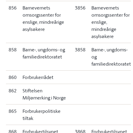
856
Barnevernets
3856
Barnevernets
omsorgssenter for
omsorgssenter for
enslige, mindreårige
enslige,
asylsøkere
mindreårige
asylsøkere
858
Barne-, ungdoms- og
3858
Barne-, ungdoms-
familiedirektoratet
og
familiedirektoratet
860
Forbrukerrådet
862
Stiftelsen
Miljømerking i Norge
865
Forbrukerpolitiske
tiltak
868
Forbrukertilsynet
3868
Forbrukertilsynet