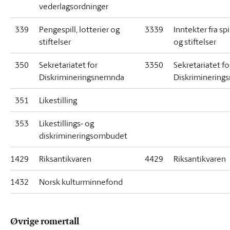
vederlagsordninger
339
Pengespill, lotterier og
3339
Inntekter fra spil
stiftelser
og stiftelser
350
Sekretariatet for
3350
Sekretariatet fo
Diskrimineringsnemnda
Diskriminerin
351
Likestilling
353
Likestillings- og
diskrimineringsombudet
1429
Riksantikvaren
4429
Riksantikvaren
1432
Norsk kulturminnefond
Øvrige romertall