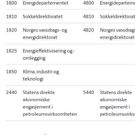
1800
Energidepartementet
4800
Energidepartem
1810
Sokkeldirektoratet
4810
Sokkeldirektora
1820
Norges vassdrags- og
4820
Norges vassdrag
energidirektorat
energidirektorat
1825
Energieffektivisering og -
omlegging
1850
Klima, industri og
teknologi
2440
Statens direkte
5440
Statens direkte
økonomiske
økonomiske
engasjement i
engasjement i
petroleumsvirksomheten
petroleumsvirk