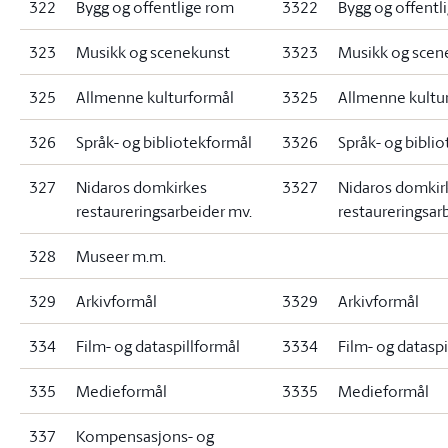
322
Bygg og offentlige rom
3322
Bygg og offentl
323
Musikk og scenekunst
3323
Musikk og scen
325
Allmenne kulturformål
3325
Allmenne kultu
326
Språk- og bibliotekformål
3326
Språk- og bibli
327
Nidaros domkirkes
3327
Nidaros domkir
restaureringsarbeider mv.
restaureringsar
328
Museer m.m.
329
Arkivformål
3329
Arkivformål
334
Film- og dataspillformål
3334
Film- og dataspi
335
Medieformål
3335
Medieformål
337
Kompensasjons- og