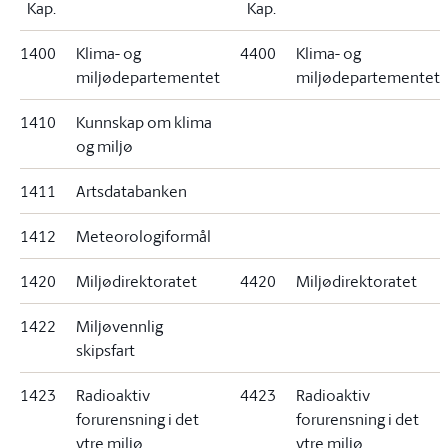
Kap.
Kap.
1400
Klima- og
4400
Klima- og
miljødepartementet
miljødepartementet
1410
Kunnskap om klima
og miljø
1411
Artsdatabanken
1412
Meteorologiformål
1420
Miljødirektoratet
4420
Miljødirektoratet
1422
Miljøvennlig
skipsfart
1423
Radioaktiv
4423
Radioaktiv
forurensning i det
forurensning i det
ytre miljø
ytre miljø