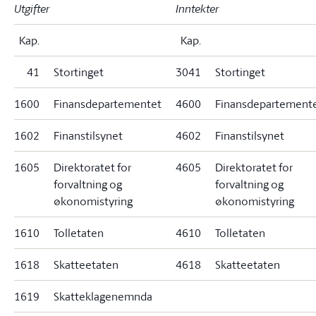
Utgifter
Inntekter
Kap.
Kap.
41
Stortinget
3041
Stortinget
1600
Finansdepartementet
4600
Finansdepartement
1602
Finanstilsynet
4602
Finanstilsynet
1605
Direktoratet for
4605
Direktoratet for
forvaltning og
forvaltning og
økonomistyring
økonomistyring
1610
Tolletaten
4610
Tolletaten
1618
Skatteetaten
4618
Skatteetaten
1619
Skatteklagenemnda