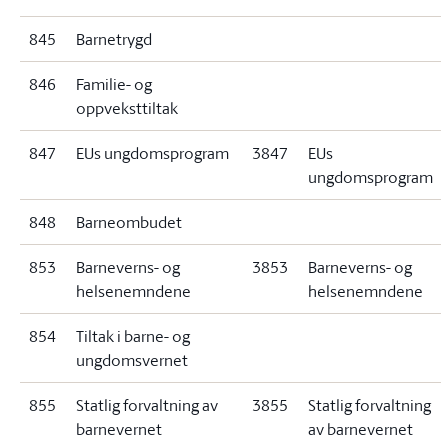
845
Barnetrygd
846
Familie- og
oppveksttiltak
847
EUs ungdomsprogram
3847
EUs
ungdomsprogram
848
Barneombudet
853
Barneverns- og
3853
Barneverns- og
helsenemndene
helsenemndene
854
Tiltak i barne- og
ungdomsvernet
855
Statlig forvaltning av
3855
Statlig forvaltning
barnevernet
av barnevernet