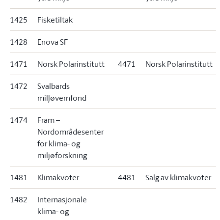
1425
Fisketiltak
1428
Enova SF
1471
Norsk Polarinstitutt
4471
Norsk Polarinstitutt
1472
Svalbards
miljøvernfond
1474
Fram –
Nordområdesenter
for klima- og
miljøforskning
1481
Klimakvoter
4481
Salg av klimakvoter
1482
Internasjonale
klima- og