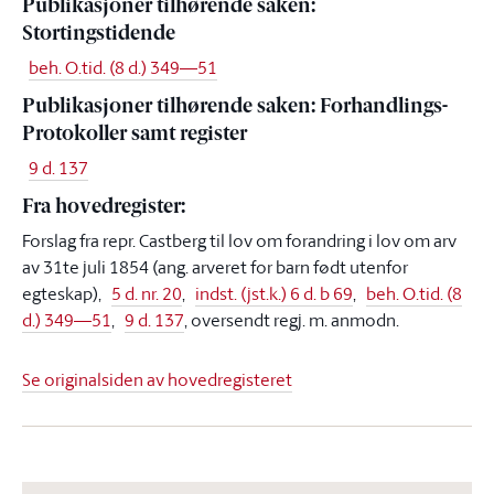
Publikasjoner tilhørende saken:
Stortingstidende
beh. O.tid. (8 d.) 349—51
Publikasjoner tilhørende saken: Forhandlings-
Protokoller samt register
9 d. 137
Fra hovedregister:
Forslag fra repr. Castberg til lov om forandring i lov om arv
av 31te juli 1854 (ang. arveret for barn født utenfor
egteskap),
5 d. nr. 20
,
indst. (jst.k.) 6 d. b 69
,
beh. O.tid. (8
d.) 349—51
,
9 d. 137
, oversendt regj. m. anmodn.
Se originalsiden av hovedregisteret