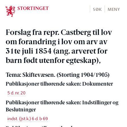
Stortinget.no
SØK
MENY
Forslag fra repr. Castberg til lov
om forandring i lov om arv av
31te juli 1854 (ang. arveret for
barn født utenfor egteskap),
Tema: Skiftevæsen. (Storting 1904/1905)
Publikasjoner tilhørende saken: Dokumenter
5 d. nr. 20
Publikasjoner tilhørende saken: Indstillinger og
Beslutninger
indst. (jst.k.) 6 d. b 69