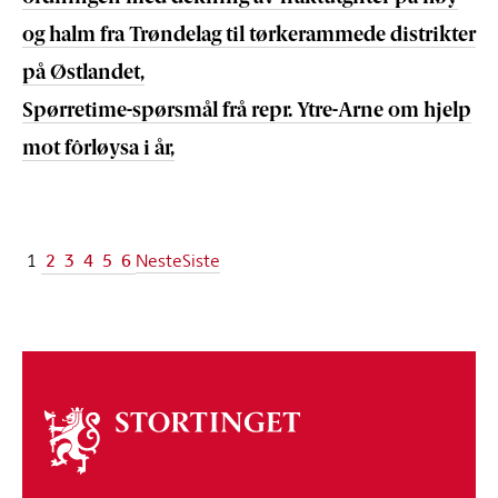
og halm fra Trøndelag til tørkerammede distrikter
på Østlandet,
Spørretime-spørsmål frå repr. Ytre-Arne om hjelp
mot fôrløysa i år,
2
3
4
5
6
1
Neste
Siste
Om
stortinget