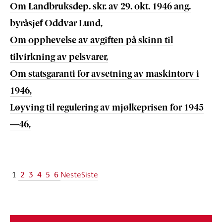
Om Landbruksdep. skr. av 29. okt. 1946 ang.
byråsjef Oddvar Lund,
Om opphevelse av avgiften på skinn til
tilvirkning av pelsvarer,
Om statsgaranti for avsetning av maskintorv i
1946,
Løyving til regulering av mjølkeprisen for 1945
—46,
2
3
4
5
6
1
Neste
Siste