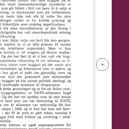
e
N
e
s
t
e
s
i
d