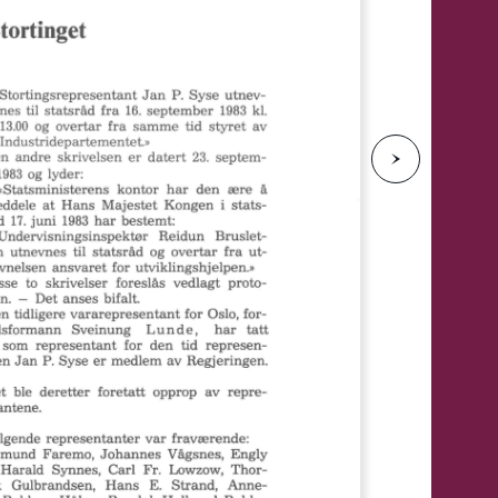
e
N
e
s
t
e
s
i
d