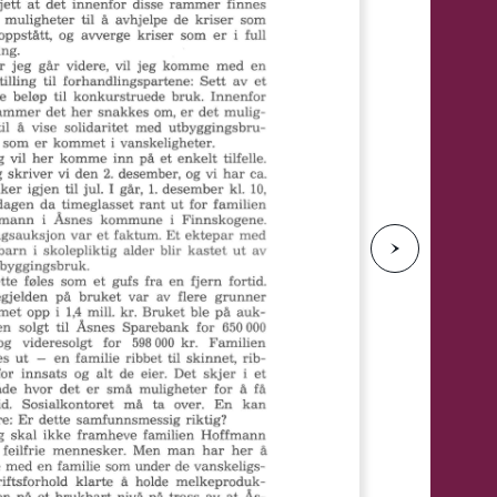
e
N
e
s
t
e
s
i
d