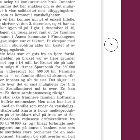
e
N
e
s
t
e
s
i
d