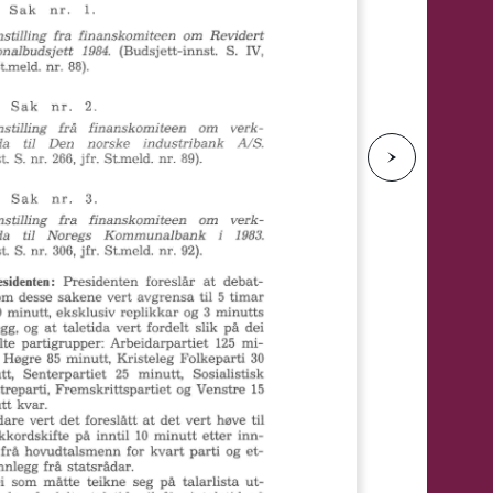
e
N
e
s
t
e
s
i
d