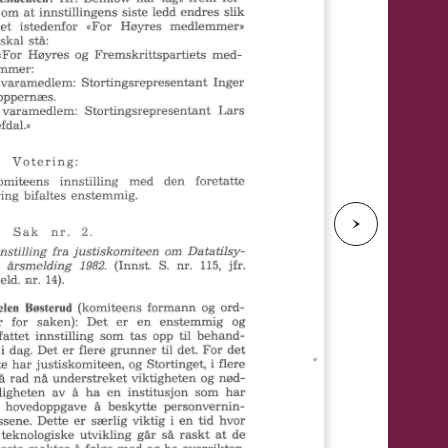
e
N
e
s
t
e
s
i
d