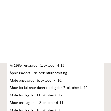
Stortinget.no
Publikasjon
STORTINGSTIDENDE INNEHOLDENDE 128. ORDENTLIGE
STORTINGS FORHANDLINGER 1983 — 1984
FORHANDLINGER I STORTINGET STORTINGETS
SAMMENTREDEN
År 1983, lørdag den 1. oktober kl. 13
Åpning av det 128. ordentlige Storting.
Møte onsdag den 5. oktober kl. 10.
Møte for lukkede dører fredag den 7. oktober kl. 12.
Møte tirsdag den 11. oktober kl. 12.
Møte onsdag den 12. oktober kl. 11.
Møte tirsdag den 18. oktober kl. 10.