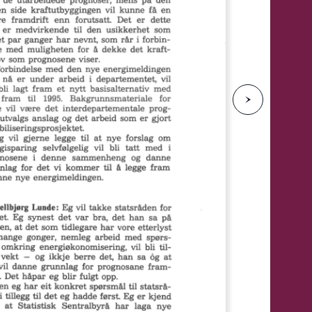
e
N
e
s
t
e
s
i
d