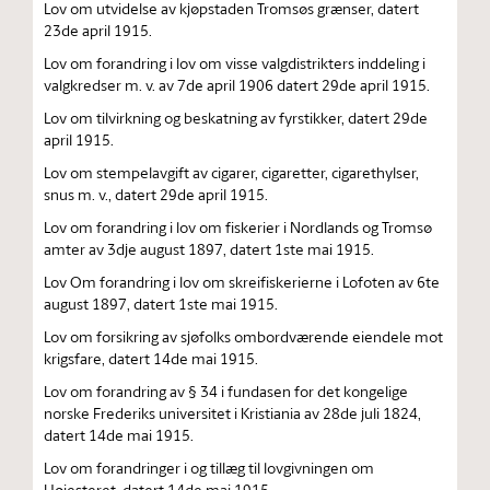
Lov om utvidelse av kjøpstaden Tromsøs grænser, datert
23de april 1915.
Lov om forandring i lov om visse valgdistrikters inddeling i
valgkredser m. v. av 7de april 1906 datert 29de april 1915.
Lov om tilvirkning og beskatning av fyrstikker, datert 29de
april 1915.
Lov om stempelavgift av cigarer, cigaretter, cigarethylser,
snus m. v., datert 29de april 1915.
Lov om forandring i lov om fiskerier i Nordlands og Tromsø
amter av 3dje august 1897, datert 1ste mai 1915.
Lov Om forandring i lov om skreifiskerierne i Lofoten av 6te
august 1897, datert 1ste mai 1915.
Lov om forsikring av sjøfolks ombordværende eiendele mot
krigsfare, datert 14de mai 1915.
Lov om forandring av § 34 i fundasen for det kongelige
norske Frederiks universitet i Kristiania av 28de juli 1824,
datert 14de mai 1915.
Lov om forandringer i og tillæg til lovgivningen om
Høiesteret, datert 14de mai 1915.