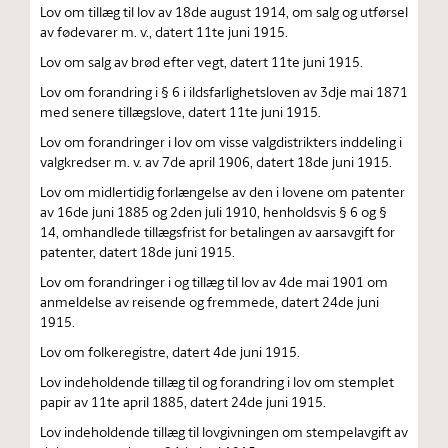
Lov om tillæg til lov av 18de august 1914, om salg og utførsel
av fødevarer m. v., datert 11te juni 1915.
Lov om salg av brød efter vegt, datert 11te juni 1915.
Lov om forandring i § 6 i ildsfarlighetsloven av 3dje mai 1871
med senere tillægslove, datert 11te juni 1915.
Lov om forandringer i lov om visse valgdistrikters inddeling i
valgkredser m. v. av 7de april 1906, datert 18de juni 1915.
Lov om midlertidig forlængelse av den i lovene om patenter
av 16de juni 1885 og 2den juli 1910, henholdsvis § 6 og §
14, omhandlede tillægsfrist for betalingen av aarsavgift for
patenter, datert 18de juni 1915.
Lov om forandringer i og tillæg til lov av 4de mai 1901 om
anmeldelse av reisende og fremmede, datert 24de juni
1915.
Lov om folkeregistre, datert 4de juni 1915.
Lov indeholdende tillæg til og forandring i lov om stemplet
papir av 11te april 1885, datert 24de juni 1915.
Lov indeholdende tillæg til lovgivningen om stempelavgift av