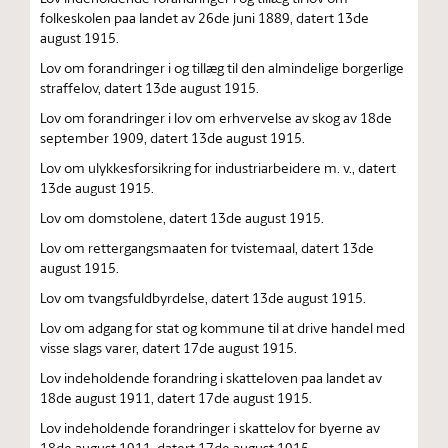
folkeskolen paa landet av 26de juni 1889, datert 13de
august 1915.
Lov om forandringer i og tillæg til den almindelige borgerlige
straffelov, datert 13de august 1915.
Lov om forandringer i lov om erhvervelse av skog av 18de
september 1909, datert 13de august 1915.
Lov om ulykkesforsikring for industriarbeidere m. v., datert
13de august 1915.
Lov om domstolene, datert 13de august 1915.
Lov om rettergangsmaaten for tvistemaal, datert 13de
august 1915.
Lov om tvangsfuldbyrdelse, datert 13de august 1915.
Lov om adgang for stat og kommune til at drive handel med
visse slags varer, datert 17de august 1915.
Lov indeholdende forandring i skatteloven paa landet av
18de august 1911, datert 17de august 1915.
Lov indeholdende forandringer i skattelov for byerne av
18de august 1911, datert 17de august 1915.