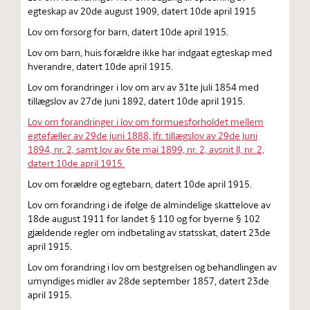
egteskap av 20de august 1909, datert 10de april 1915
Lov om forsorg for barn, datert 10de april 1915.
Lov om barn, huis forældre ikke har indgaat egteskap med
hverandre, datert 10de april 1915.
Lov om forandringer i lov om arv av 31te juli 1854 med
tillægslov av 27de juni 1892, datert 10de april 1915.
Lov om forandringer i lov om formuesforholdet mellem
egtefæller av 29de juni 1888, jfr. tillægslov av 29de juni
1894, nr. 2, samt lov av 6te mai 1899, nr. 2, avsnit II, nr. 2,
datert 10de april 1915.
Lov om forældre og egtebarn, datert 10de april 1915.
Lov om forandring i de ifølge de almindelige skattelove av
18de august 1911 for landet § 110 og for byerne § 102
gjældende regler om indbetaling av statsskat, datert 23de
april 1915.
Lov om forandring i lov om bestgrelsen og behandlingen av
umyndiges midler av 28de september 1857, datert 23de
april 1915.