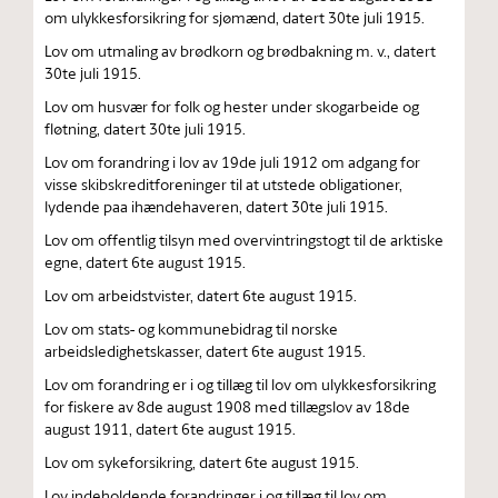
om ulykkesforsikring for sjømænd, datert 30te juli 1915.
Lov om utmaling av brødkorn og brødbakning m. v., datert
30te juli 1915.
Lov om husvær for folk og hester under skogarbeide og
fløtning, datert 30te juli 1915.
Lov om forandring i lov av 19de juli 1912 om adgang for
visse skibskreditforeninger til at utstede obligationer,
lydende paa ihændehaveren, datert 30te juli 1915.
Lov om offentlig tilsyn med overvintringstogt til de arktiske
egne, datert 6te august 1915.
Lov om arbeidstvister, datert 6te august 1915.
Lov om stats- og kommunebidrag til norske
arbeidsledighetskasser, datert 6te august 1915.
Lov om forandring er i og tillæg til lov om ulykkesforsikring
for fiskere av 8de august 1908 med tillægslov av 18de
august 1911, datert 6te august 1915.
Lov om sykeforsikring, datert 6te august 1915.
Lov indeholdende forandringer i og tillæg til lov om