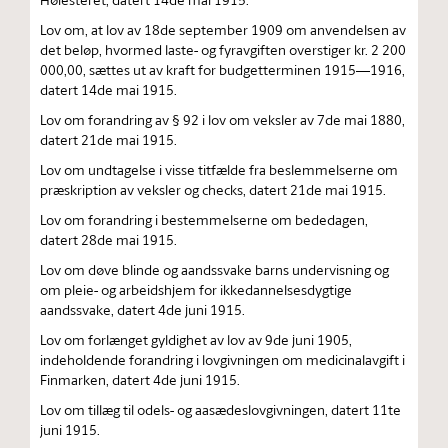
Lov om, at lov av 18de september 1909 om anvendelsen av
det beløp, hvormed laste- og fyravgiften overstiger kr. 2 200
000,00, sættes ut av kraft for budgetterminen 1915—1916,
datert 14de mai 1915.
Lov om forandring av § 92 i lov om veksler av 7de mai 1880,
datert 21de mai 1915.
Lov om undtagelse i visse titfælde fra beslemmelserne om
præskription av veksler og checks, datert 21de mai 1915.
Lov om forandring i bestemmelserne om bededagen,
datert 28de mai 1915.
Lov om døve blinde og aandssvake barns undervisning og
om pleie- og arbeidshjem for ikkedannelsesdygtige
aandssvake, datert 4de juni 1915.
Lov om forlænget gyldighet av lov av 9de juni 1905,
indeholdende forandring i lovgivningen om medicinalavgift i
Finmarken, datert 4de juni 1915.
Lov om tillæg til odels- og aasædeslovgivningen, datert 11te
juni 1915.