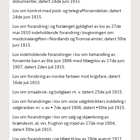
dokumenter, datert 24de juni 1915.
Lov om kontrol med post- og telegrafforsendelser, datert
24de juni 1915.
Lov om forandring i og forlænget gyldighet av lov av 27de
mai 1910 indeholdende forandring i lovgivningen om
medicinalavgiften i Nordlands og Tromsø amter, datert 30te
juni 1915.
Lov indeholdende forandringer i lov om behandling av
forsømte barn av 6te juni 1896 med tillægslov av 17de juni
1907, datert 2den juli 1915.
Lov om forsikring av norske fartøier mot krigsfare, datert
16de juli 1915.
Lov om smaabruk- og boliglaan m. v. datert 23de juli 1915.
Lov om forandringer i lov om visse valgdistrikters inddeling i
valgkredser m. v. av • 7de april 1906, datert •30te juli 1915.
Lov om forandringer i lov om salg og skjænkning av
brændevin, øl, vin, frugtvin og mjød av 17de mai 1904,
datert 30te juli 1915.
Lov om forandringer i og tillæg til lov av 18de august 1911