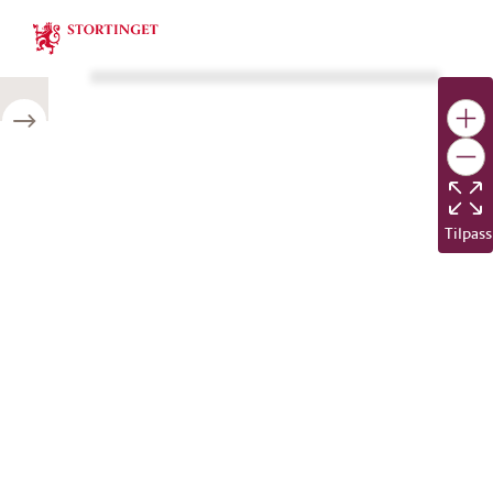
Stortinget.no