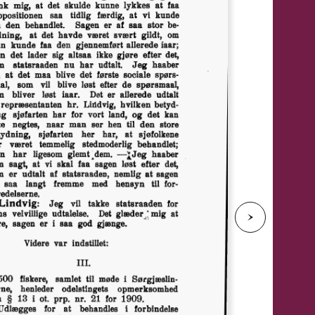
e
N
e
s
t
e
s
i
d