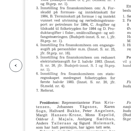
F
o
r
g
e
s
i
d
r
i
e