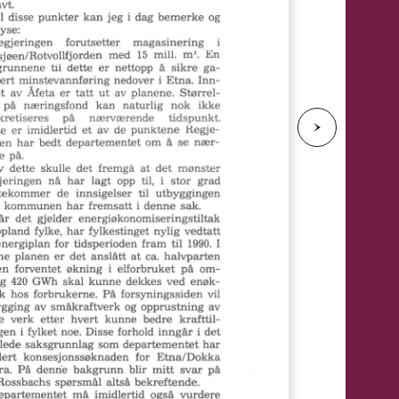
e
N
e
s
t
e
s
i
d