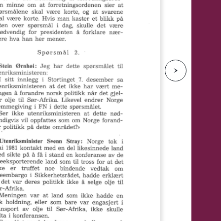
e
N
e
s
t
e
s
i
d